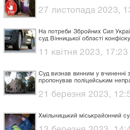
27 листопада 2023, 1
На потреби Збройних Сил Укра
суд Вінницької області конфіск
11 квітня 2023, 17:23
Суд визнав винним у вчиненні 
пропонував поліцейським непра
21 березня 2023, 12:
Хмільницький міськрайонний су
13 березня 2023, 14: