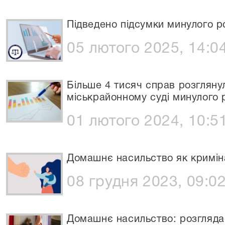
Підведено підсумки минулого р
05 лютого 2025, 14:0
Більше 4 тисяч справ розгляну
міськрайонному суді минулого 
01 лютого 2024, 10:5
Домашнє насильство як кримі
08 грудня 2023, 09:0
Домашнє насильство: розгляда