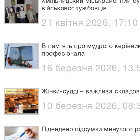
Хмільницький міськрайонний су
військовослужбовців
21 квітня 2026, 17:10
В пам'ять про мудрого керівни
професіонала
16 березня 2026, 13:
Жінки-судді – важлива складо
10 березня 2026, 08:
Підведено підсумки минулого р