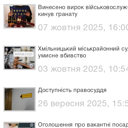
Винесено вирок військовослуж
кинув гранату
07 жовтня 2025, 16:0
Хмільницький міськрайонний су
умисне вбивство
03 жовтня 2025, 10:5
Доступність правосуддя
26 вересня 2025, 15:
Оголошення про вакантні поса