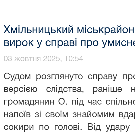
Хмільницький міськрайон
вирок у справі про умисн
03 жовтня 2025, 10:54
Судом розглянуто справу пр
версією слідства, раніше 
громадянин О. під час спіль
напоїв зі своїм знайомим вд
сокири по голові. Від удару 