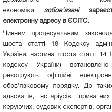
державного та комун
економіки
зобов’язані
зареє
електронну адресу в ЄСІТС
.
Чинним процесуальним законода
шоста статті 18 Кодексу адміні
України, частина шоста статті 14
кодексу України) встановлено
реєструють офіційні електр
обов’язковому порядку. До таки
адвокатів, нотаріусів, приватни
керуючих, судових експертів, орга