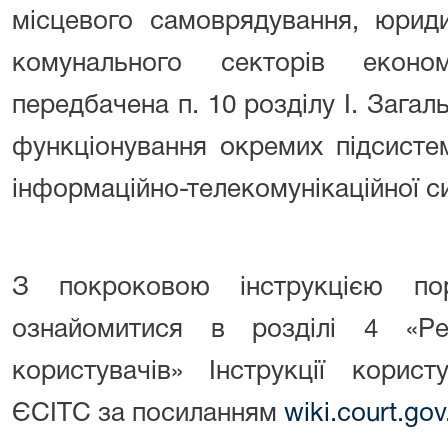
місцевого самоврядування, юрид
комунального секторів еконо
передбачена п. 10 розділу I. Зага
функціонування окремих підсистем
інформаційно-телекомунікаційної с
З покроковою інструкцією по
ознайомитися в розділі 4 «Ре
користувачів» Інструкції корис
ЄСІТС за посиланням
wiki.court.gov