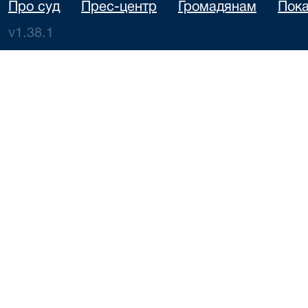
Про суд
Прес-центр
Громадянам
Пока
v1.38.1