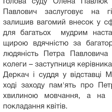
Голова суду Олена Павлюк
Павлович заслуговує на г
залишив вагомий внесок у сф
для багатьох мудрим наст
щирою вдячністю за багатор
людяність Петра Павловича 
колеги – заступниця керівник
Деркач і суддя у відставці 
ході заходу пам'ять про Пе
хвилиною мовчання, а на 
покладання квітів.