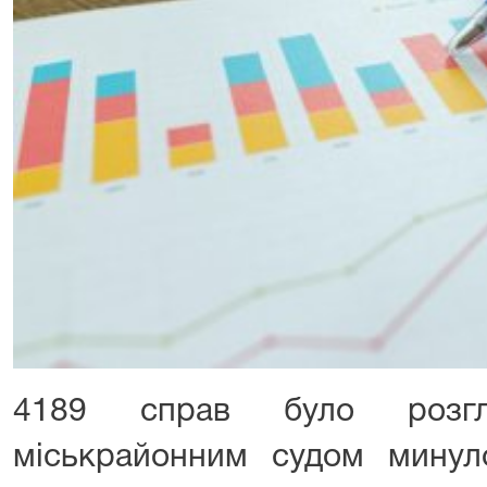
4189 справ було розгля
міськрайонним судом минул