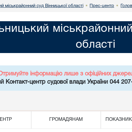
й міськрайонний суд Вінницької області
Прес-центр
Голо
•
•
ьницький міськрайонний
області
Отримуйте інформацію лише з офіційних джере
й Контакт-центр судової влади України 044 207
ЕНТР
ГРОМАДЯНАМ
ПОКАЗНИК