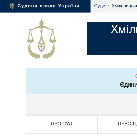
Хмільницьки
Судова влада України
Суди
•
Хміл
Єдини
ПРО СУД
ПРЕС-Ц