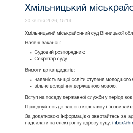
Хмільницький міськрай
30 квітня 2026, 15:14
Хмільницький міськрайонний суд Вінницької обл
Наявні вакансії:
Судовий розпорядник;
Секретар суду.
Вимоги до кандидатів:
наявність вищої освіти ступеня молодшого 
вільне володіння державною мовою.
Вступ на посаду державної служби у період воє
Приєднуйтесь до нашого колективу і розвивайт
За додатковою інформацією звертайтесь за ад
надсилати на електронну адресу суду:
inbox@hm