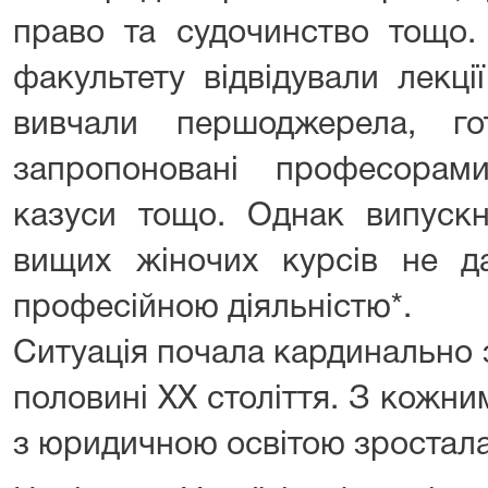
право та судочинство тощо.
факультету відвідували лекці
вивчали першоджерела, г
запропоновані професорам
казуси тощо. Однак випускн
вищих жіночих курсів не д
професійною діяльністю*.
Ситуація почала кардинально 
половині ХХ століття. З кожни
з юридичною освітою зростала