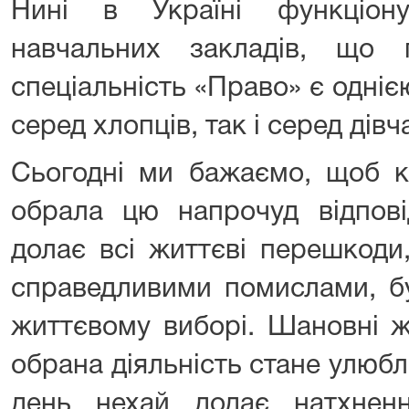
Нині в Україні функціон
навчальних закладів, що 
спеціальність «Право» є одні
серед хлопців, так і серед дівча
Сьогодні ми бажаємо, щоб к
обрала цю напрочуд відпові
долає всі життєві перешкоди
справедливими помислами, б
життєвому виборі. Шановні ж
обрана діяльність стане улюб
день нехай додає натхнен