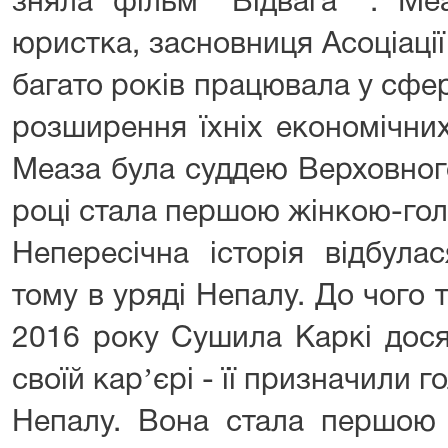
зняла фільм "Відвага" . Ме
юристка, засновниця Асоціації
багато років працювала у сфер
розширення їхніх економічни
Меаза була суддею Верховного
році стала першою жінкою-гол
Непересічна історія відбула
тому в уряді Непалу. До чого т
2016 року Сушила Каркі дося
своїй карʼєрі - її призначили 
Непалу. Вона стала першою 