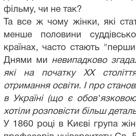
фільму, чи не так?
Та все ж чому жінки, які ст
менше половини суддівськ
країнах, часто стають "перш
Днями ми
невипадково згада
які на початку ХХ століт
отримання освіти. І про стано
в Україні (що є обовʼязковою
хотіли розповісти більш детал
У 1860 році в Києві група жі