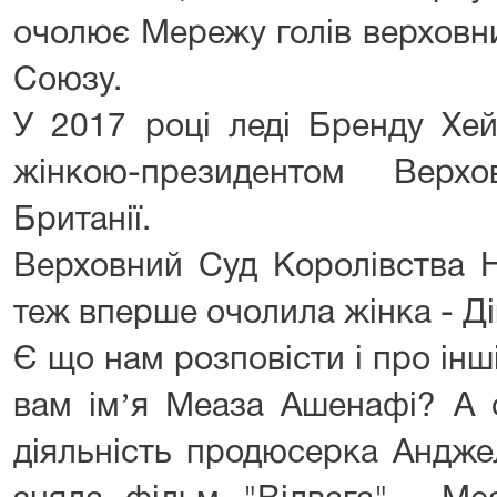
очолює Мережу голів верховн
Союзу.
У 2017 році леді Бренду Хе
жінкою-президентом Верх
Британії.
Верховний Суд Королівства Н
теж вперше очолила жінка - Ді
Є що нам розповісти і про інш
вам імʼя Меаза Ашенафі? А о
діяльність продюсерка Андже