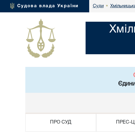
Хмільницьки
Судова влада України
Суди
•
Хміл
Єдини
ПРО СУД
ПРЕС-Ц