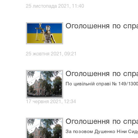
25 листопада 2021, 11:40
Оголошення по спра
25 жовтня 2021, 09:21
Оголошення по спра
По цивільній справі № 149/130
17 червня 2021, 12:34
Оголошення по спра
За позовом Душенко Ніни Сидо