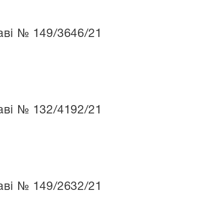
ві № 149/3646/21
ві № 132/4192/21
ві № 149/2632/21