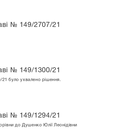
ві № 149/2707/21
ві № 149/1300/21
0/21 було ухвалено рішення.
ві № 149/1294/21
рівни до Душенко Юлії Леонідівни