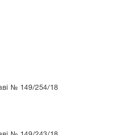
ві № 149/254/18
ві № 149/243/18