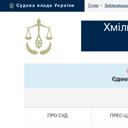
Хмільницьки
Судова влада України
Суди
•
Хміл
Єдини
ПРО СУД
ПРЕС-Ц