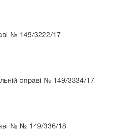
ві № 149/3222/17
льній справі № 149/3334/17
аві № № 149/336/18