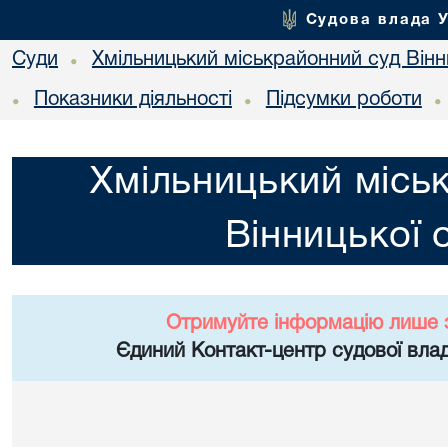
Судова влада 
Суди
Хмільницький міськрайонний суд Вінн
•
Показники діяльності
Підсумки роботи
•
•
•
Хмільницький місь
Вінницької 
Отримуйте інформацію лише 
Єдиний Контакт-центр судової влад