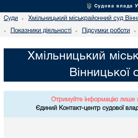
Судова влада 
Суди
Хмільницький міськрайонний суд Вінн
•
Показники діяльності
Підсумки роботи
•
•
•
Хмільницький місь
Вінницької 
Отримуйте інформацію лише 
Єдиний Контакт-центр судової влад