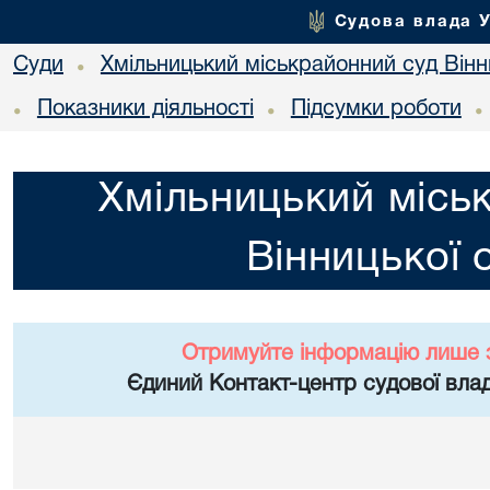
Судова влада 
Суди
Хмільницький міськрайонний суд Вінн
•
Показники діяльності
Підсумки роботи
•
•
•
Хмільницький місь
Вінницької 
Отримуйте інформацію лише 
Єдиний Контакт-центр судової влад