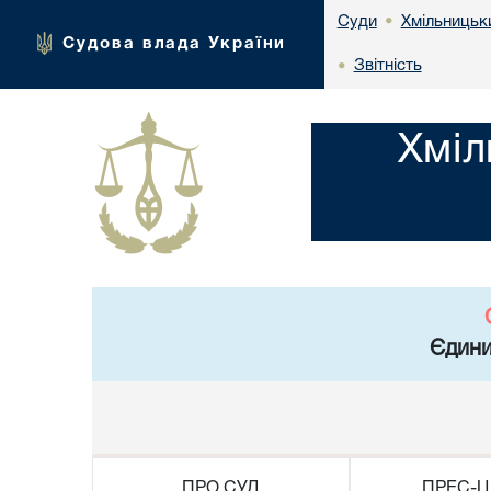
Хмільницьки
Суди
•
Судова влада України
Звітність
•
Хміл
Єдини
ПРО СУД
ПРЕС-Ц