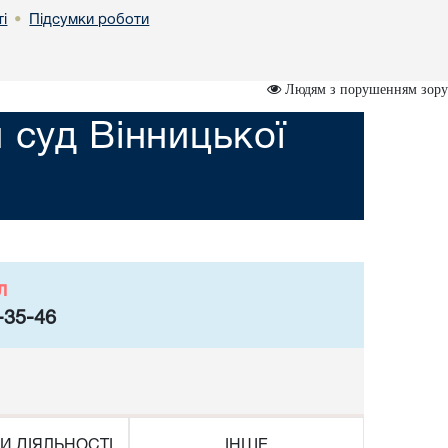
і
Підсумки роботи
•
Людям з порушенням зору
 суд Вінницької
л
-35-46
И ДІЯЛЬНОСТІ
ІНШЕ