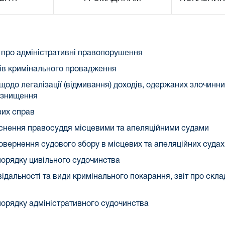
в про адміністративні правопорушення
алів кримінального провадження
и щодо легалізації (відмивання) доходів, одержаних злочин
 знищення
вих справ
йснення правосуддя місцевими та апеляційними судами
повернення судового збору в місцевих та апеляційних судах
 порядку цивільного судочинства
відальності та види кримінального покарання, звіт про скла
у порядку адміністративного судочинства