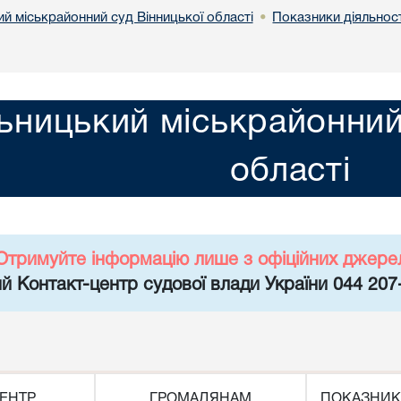
й міськрайонний суд Вінницької області
Показники діяльност
•
ьницький міськрайонний
області
Отримуйте інформацію лише з офіційних джере
й Контакт-центр судової влади України 044 207
ЕНТР
ГРОМАДЯНАМ
ПОКАЗНИК