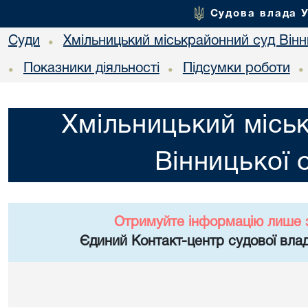
Судова влада 
Суди
Хмільницький міськрайонний суд Вінн
•
Показники діяльності
Підсумки роботи
•
•
•
Хмільницький місь
Вінницької 
Отримуйте інформацію лише 
Єдиний Контакт-центр судової влад