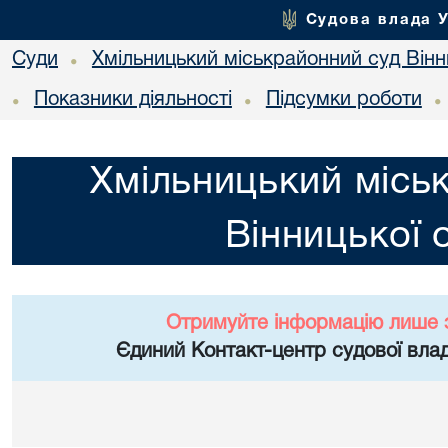
Судова влада 
Суди
Хмільницький міськрайонний суд Вінн
•
Показники діяльності
Підсумки роботи
•
•
•
Хмільницький місь
Вінницької 
Отримуйте інформацію лише 
Єдиний Контакт-центр судової влад