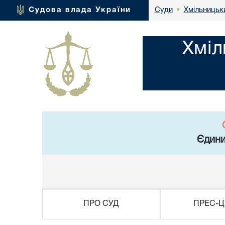
Хмільницьки
Судова влада України
Суди
•
Хміл
Єдини
ПРО СУД
ПРЕС-Ц