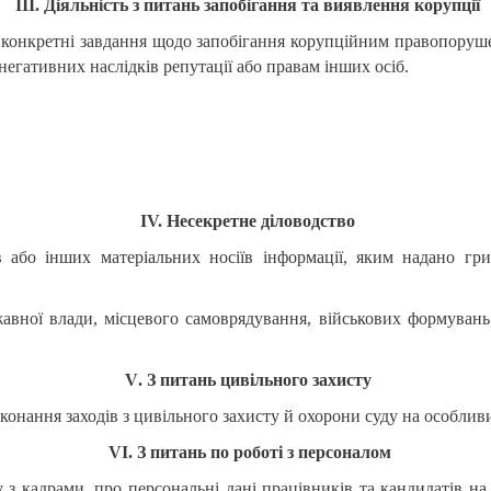
III. Діяльність з питань запобігання та виявлення корупції
ь конкретні завдання щодо запобігання корупційним правопоруш
егативних наслідків репутації або правам інших осіб.
IV. Несекретне діловодство
в або інших матеріальних носіїв інформації, яким надано гр
авної влади, місцевого самоврядування, військових формувань
V
. З питань цивільного захисту
иконання заходів з цивільного захисту й охорони суду на особлив
VI. З питань по роботі з персоналом
ту з кадрами, про персональні дані працівників та кандидатів н