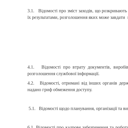
3.1. Відомості про зміст заходів, що розкривают
їх результатами, розголошення яких може завдати н
4.1. Відомості про втрату документів, виробі
розголошення службової інформації.
4.2. Відомості, отримані від інших органів держ
надано гриф обмеження доступу.
5.1. Відомості щодо планування, організації та в
6.1. Відомості про кадрове забезпечення та робо