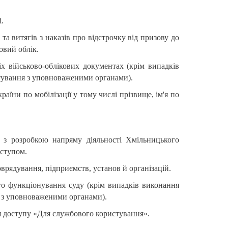
ті.
а витягів з наказів про відстрочку від призову до
овий облік.
ніх військово-облікових документах (крім випадків
стування з уповноваженими органами).
раїни по мобілізації у тому числі прізвище, ім'я по
ні з розробкою напряму діяльності Хмільницького
оступом.
врядування, підприємств, установ й організацій.
ого функціонування суду (крім випадків виконання
я з уповноваженими органами).
ня доступу «Для службового користування».