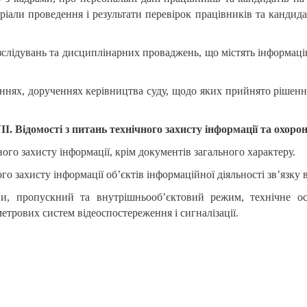
еріали проведення і результати перевірок працівників та кандида
розслідувань та дисциплінарних проваджень, що містять інформац
женнях, дорученнях керівництва суду, щодо яких прийнято рішення
II.
Відомості з питань технічного захисту інформації та охоро
чного захисту інформації, крім документів загального характеру.
го захисту інформації об’єктів інформаційної діяльності зв’язку в
ни, пропускний та внутрішньообʼєктовий режим, технічне ос
етрових систем відеоспостереження і сигналізації.