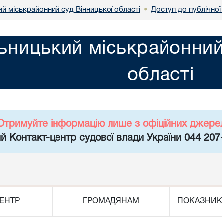
й міськрайонний суд Вінницької області
Доступ до публічної
•
ьницький міськрайонний
області
Отримуйте інформацію лише з офіційних джере
й Контакт-центр судової влади України 044 207
ЕНТР
ГРОМАДЯНАМ
ПОКАЗНИК