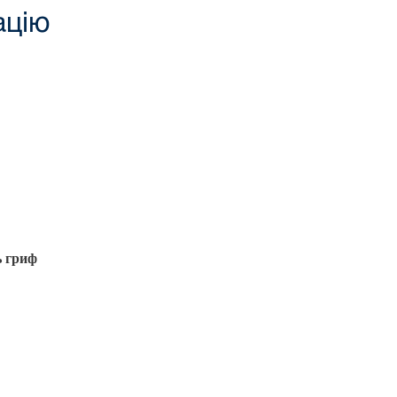
ацію
ь гриф