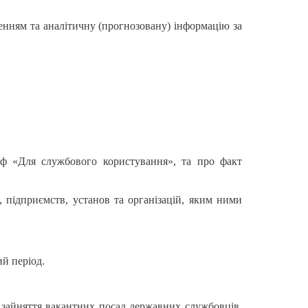
енням та аналітичну (прогнозовану) інформацію за
иф «Для службового користування», та про факт
, підприємств, установ та організацій, яким ними
ий період.
а зайняття вакантних посад державних службовців,