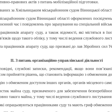
тивно-правових актів з питань мобілізаційної підготовки.
ньованих за Хмільницьким міськрайонним судом Вінницької облас
іськрайонним судом Вінницької області оформлених посвідчень т
воєнний час і повідомлень про зарахування на спеціальний військ
працівників апарату суду, а також відомості, які містяться в їх
'язків щодо такого обліку, у тому числі ведення службового ли
та працівників апарату суду, що призвані до лав Збройних сил Ук
ІІ. З питань організаційно-управлінської діяльності
повідні, службові записки, рекомендації, якщо вони пов’яза
есом прийняття рішень, що становить інформацію з обмеженим д
цію з обмеженим доступом інших органів, органів місцевого само
истик майна суду, призначеного для забезпечення безперебійн
совно такого майна, у тому числі ведення службового листуванн
 які опрацьовуються працівниками суду та мають гриф обмежен