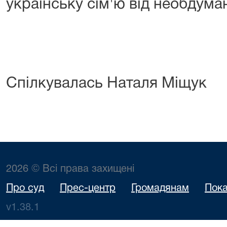
українську сім'ю від необдума
Спілкувалась Наталя Міщук
2026 © Всі права захищені
Про суд
Прес-центр
Громадянам
Пока
v1.38.1