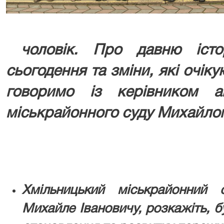
чоловік. Про давню істор
сьогодення та зміни, які очі
говоримо із керівником а
міськрайонного суду Михайло
Хмільницький міськрайонний
Михайле Івановичу, розкажіть, бу