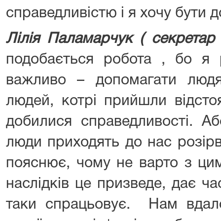
справедливістю і я хочу бути 
Лілія Паламарчук ( секретар 
подобається робота , бо я 
важливо – допомагати люд
людей, котрі прийшли відстоя
добилися справедливості. Аб
люди приходять до нас розір
пояснює, чому не варто з ци
наслідків це призведе, дає ч
таки спрацьовує. Нам вдал