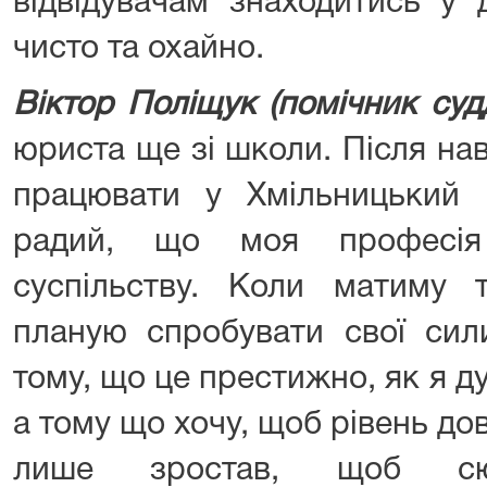
відвідувачам знаходитись у 
чисто та охайно.
Віктор Поліщук (помічник суд
юриста ще зі школи. Після нав
працювати у Хмільницький 
радий, що моя професія
суспільству. Коли матиму т
планую спробувати свої сил
тому, що це престижно, як я д
а тому що хочу, щоб рівень дов
лише зростав, щоб с