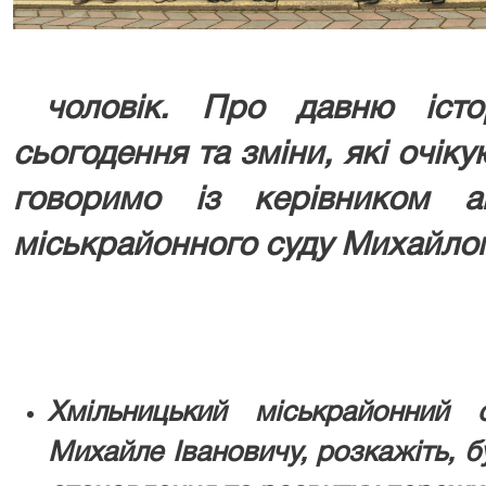
чоловік. Про давню істор
сьогодення та зміни, які очі
говоримо із керівником а
міськрайонного суду Михайло
Хмільницький міськрайонний
Михайле Івановичу, розкажіть, бу