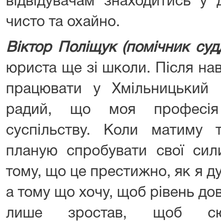
відвідувачам знаходитись у 
чисто та охайно.
Віктор Поліщук (помічник суд
юриста ще зі школи. Після нав
працювати у Хмільницький 
радий, що моя професія
суспільству. Коли матиму т
планую спробувати свої сил
тому, що це престижно, як я д
а тому що хочу, щоб рівень дов
лише зростав, щоб с