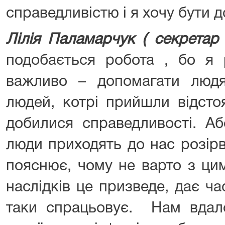
справедливістю і я хочу бути 
Лілія Паламарчук ( секретар 
подобається робота , бо я 
важливо – допомагати люд
людей, котрі прийшли відстоя
добилися справедливості. Аб
люди приходять до нас розір
пояснює, чому не варто з ци
наслідків це призведе, дає ч
таки спрацьовує. Нам вдал