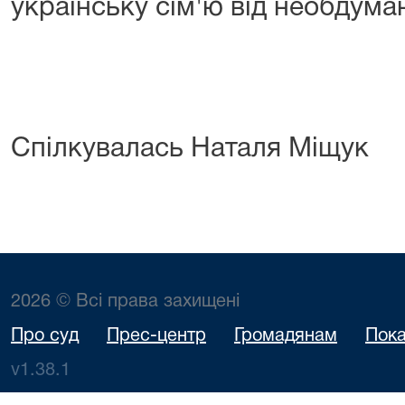
українську сім'ю від необдума
Спілкувалась Наталя Міщук
2026 © Всі права захищені
Про суд
Прес-центр
Громадянам
Пока
v1.38.1