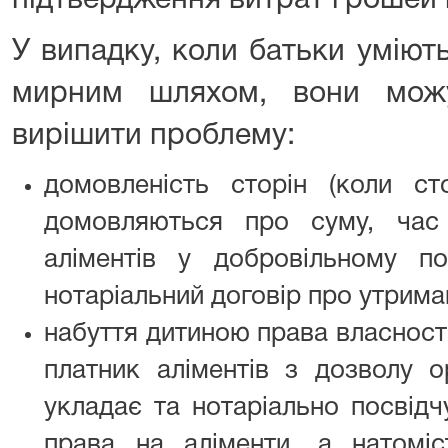
підтвердження витрат грошей 
У випадку, коли батьки уміют
мирним шляхом, вони мож
вирішити проблему:
домовленість сторін (коли с
домовляються про суму, час 
аліментів у добровільному 
нотаріальний договір про утриман
набуття дитиною права власност
платник аліментів з дозволу о
укладає та нотаріально посвідч
права на аліменти, а натомі