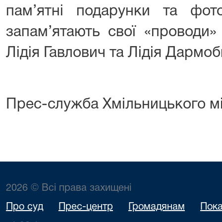
пам’ятні подарунки та фо
запам’ятають свої «проводи»
Лідія Гавлович та Лідія Дармоб
Прес-служба Хмільницького м
2026 © Всі права захищені
Про суд
Прес-центр
Громадянам
Пока