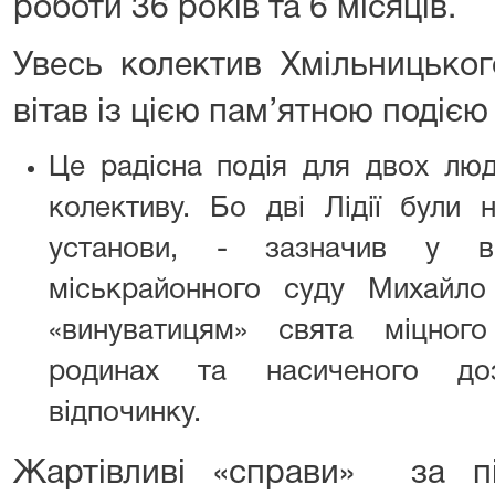
роботи 36 років та 6 місяців.
Увесь колектив Хмільницьког
вітав із цією пам’ятною подією 
Це радісна подія для двох люд
колективу. Бо дві Лідії були 
установи, - зазначив у ві
міськрайонного суду Михайл
«винуватицям» свята міцног
родинах та насиченого до
відпочинку.
Жартівливі «справи» за під