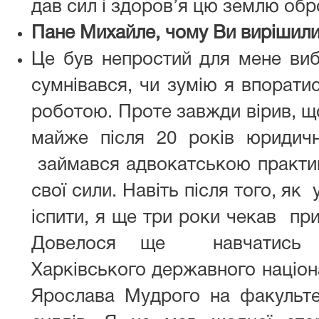
дав сил і здоров’я цю землю обр
Пане Михайле, чому Ви вирішили
Це був непростий для мене вибі
сумнівався, чи зумію я впорати
роботою. Проте завжди вірив, щ
майже після 20 років юридич
займався адвокатською практик
свої сили. Навіть після того, як
іспити, я ще три роки чекав пр
Довелося ще навчатись н
Харківського державного націон
Ярослава Мудрого на факультет