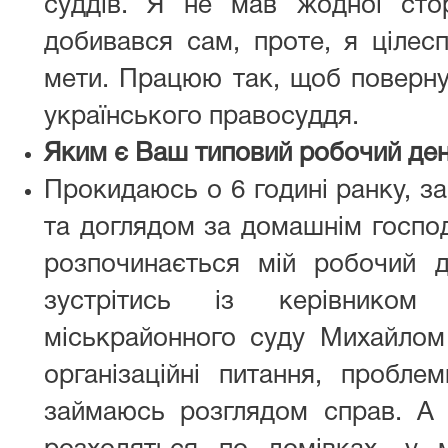
суддів. Я не мав жодної сто
добивався сам, проте, я ціле
мети. Працюю так, щоб поверну
українського правосуддя.
Яким є Ваш типовий робочий де
Прокидаюсь о 6 годині ранку, з
та доглядом за домашнім господ
розпочинається мій робочий 
зустрітись із керівником 
міськрайонного суду Михайло
організаційні питання, проблем
займаюсь розглядом справ. А п