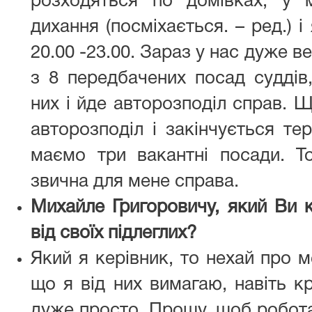
розходяться по домівках, у 
дихання (посміхається. – ред.) 
20.00 -23.00. Зараз у нас дуже в
з 8 передбачених посад суддів
них і йде авторозподіл справ. 
авторозподіл і закінчується те
маємо три вакантні посади. Т
звична для мене справа.
Михайле Григоровичу, який Ви к
від своїх підлеглих?
Який я керівник, то нехай про м
що я від них вимагаю, навіть к
дуже просто. Прошу, щоб робота