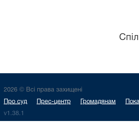
Спіл
2026 © Всі права захищені
Про суд
Прес-центр
Громадянам
Пока
v1.38.1