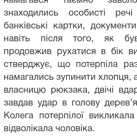
намагався таємно завол
знаходились особисті речі
банківські картки, документи
навіть після того, як бу
продовжив рухатися в бік в
стверджує, що потерпіла ра
намагались зупинити хлопця, 
власницю рюкзака, двічі вдар
завдав удар в голову дерев’я
Колега потерпілої викликала
відволікала чоловіка.