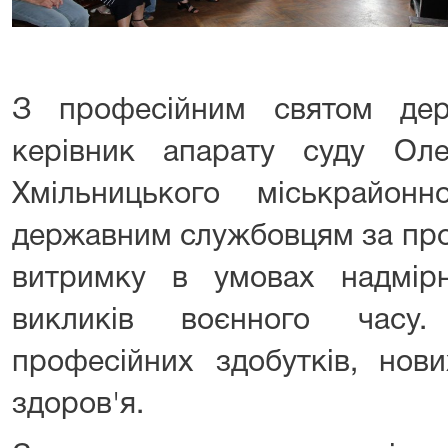
З професійним святом дер
керівник апарату суду Ол
Хмільницького міськрайон
державним службовцям за проф
витримку в умовах надмір
викликів воєнного часу
професійних здобутків, нов
здоров'я.