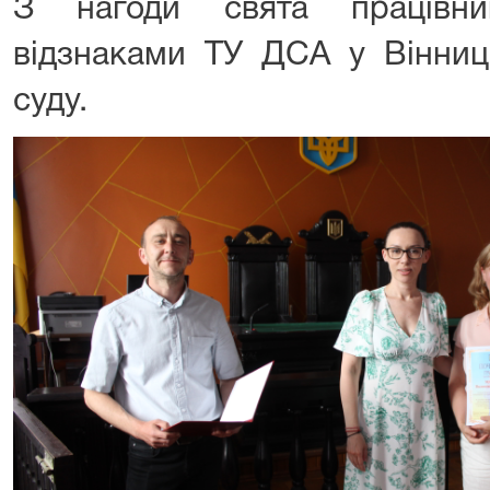
З нагоди свята працівни
відзнаками ТУ ДСА у Вінниць
суду.