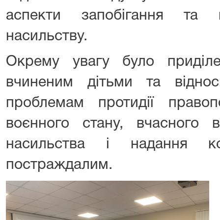
аспекти запобігання та 
насильству.
Окрему увагу було приділ
вчиненим дітьми та віднос
проблемам протидії право
воєнного стану, вчасного 
насильства і надання ко
постраждалим.