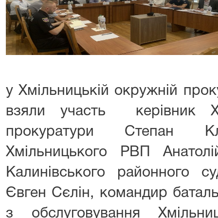
у Хмільницькій окружній прок
взяли участь керівник Хм
прокуратури Степан Клі
Хмільницького РВП Анатол
Калинівського районного су
Євген Сєлін, командир баталь
з обслуговування Хмільн