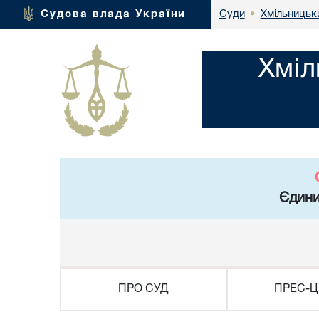
Хмільницьки
Судова влада України
Суди
•
Хміл
Єдини
ПРО СУД
ПРЕС-Ц