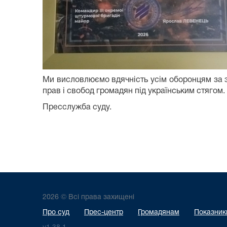
Ми висловлюємо вдячність усім оборонцям за з
прав і свобод громадян під українським стягом.
Пресслужба суду.
2026 © Всі права захищені
Про суд
Прес-центр
Громадянам
Показники