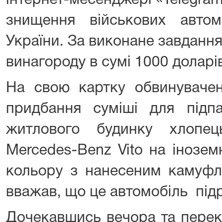
інтернет-месенджері «Telegra
знищення військових авто
України. За виконане завданн
винагороду в сумі 1000 долар
На свою картку обвинуваче
придбання суміші для підпа
житлового будинку хлопец
Mercedes-Benz Vito на інозем
кольору з нанесеним камуфл
вважав, що це автомобіль підр
Дочекавшись вечора та перек