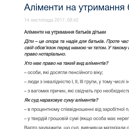
Аліменти на утримання 
14 листопада 2017, 08:42
Аліменти на утримання батьків дітьми
Діти – це опора та надія для батьків. Проте ча
свій обов’язок перед мамою чи татом. У такому
право нотаріально.
Хто має право на такий вид аліментів?
– особи, які досягли пенсійного віку;
– люди з інвалідністю I, II, III групи, у тому чис
– з вагомих причин, які свідчать про необхідніс
Як суд нараховує суму аліментів?
– в процентному співвідношенні від заробітної п
– у твердій грошовій сумі (якщо особа має нерег
Варто зауважити, що суд, вивчивши матеріали с