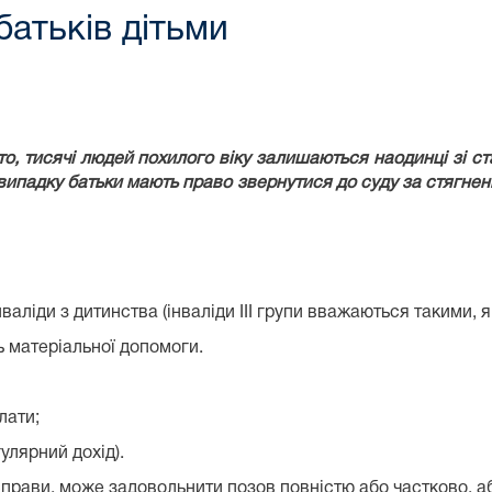
батьків дітьми
сто, тисячі людей похилого віку залишаються наодинці зі ст
 випадку батьки мають право звернутися до суду за стягнен
лі інваліди з дитинства (інваліди III групи вважаються такими,
ть матеріальної допомоги.
лати;
улярний дохід).
прави, може задовольнити позов повністю або частково, аб