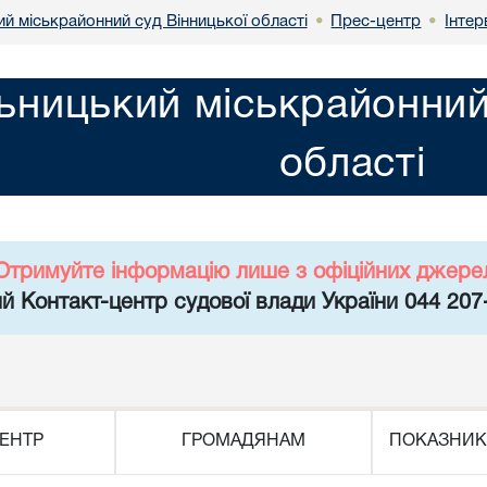
й міськрайонний суд Вінницької області
Прес-центр
Інтер
•
•
ьницький міськрайонний
області
Отримуйте інформацію лише з офіційних джере
й Контакт-центр судової влади України 044 207
ЕНТР
ГРОМАДЯНАМ
ПОКАЗНИК