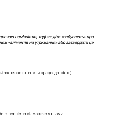
аречою немічністю, тоді як діти «забувають» про
ням «аліментів на утримання» або затвердити це
 які частково втратили працездатність);
о ж повністю відмовляє у ньому.