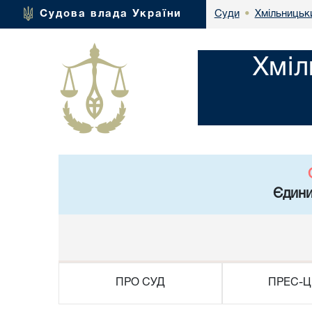
Хмільницьки
Судова влада України
Суди
•
Хміл
Єдини
ПРО СУД
ПРЕС-Ц