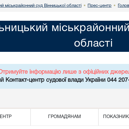
й міськрайонний суд Вінницької області
Прес-центр
Голо
•
•
ьницький міськрайонний
області
Отримуйте інформацію лише з офіційних джере
й Контакт-центр судової влади України 044 207
ЕНТР
ГРОМАДЯНАМ
ПОКАЗНИК