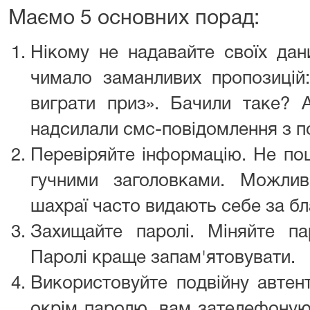
Маємо 5 основних порад:
Нікому не надавайте своїх дани
чимало заманливих пропозиці
виграти приз». Бачили таке?
надсилали смс-повідомлення з п
Перевіряйте інформацію. Не по
гучними заголовками. Можлив
шахраї часто видають себе за бл
Захищайте паролі. Міняйте п
Паролі краще запам'ятовувати.
Використовуйте подвійну автен
окрім паролю, вам зателефоную