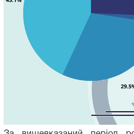
За вищевказаний період р