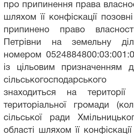
про припинення права власнос
шляхом її конфіскації позовн
припинено право власност
Петрівни на земельну ді
номером 0524884800:03:001:
із цільовим призначенням д
сільськогосподарського
знаходиться на території У
територіальної громади (ко
сільської ради Хмільницько
області шляхом її конфіскаці