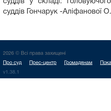
суддів у складі: головуючого
суддів Гончарук -Аліфанової О
2026 © Всі права захищені
Про суд
Прес-центр
Громадянам
Пока
v1.38.1