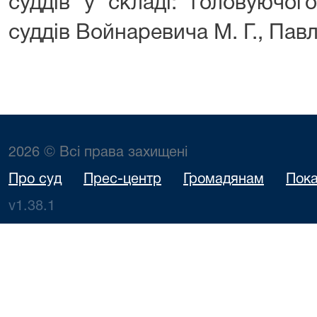
суддів у складі: головуючого
суддів Войнаревича М. Г., Пав
2026 © Всі права захищені
Про суд
Прес-центр
Громадянам
Пока
v1.38.1