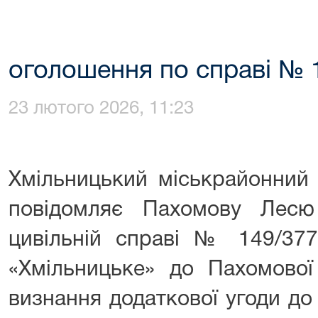
оголошення по справі № 
23 лютого 2026, 11:23
Хмільницький міськрайонний 
повідомляє Пахомову Лес
цивільній справі № 149/37
«Хмільницьке» до Пахомової
визнання додаткової угоди до