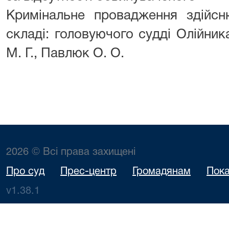
Кримінальне провадження здійсн
складі: головуючого судді Олійника
М. Г., Павлюк О. О.
2026 © Всі права захищені
Про суд
Прес-центр
Громадянам
Пока
v1.38.1