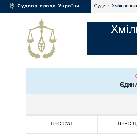
Хмільницьки
Судова влада України
Суди
•
Хміл
Єдини
ПРО СУД
ПРЕС-Ц