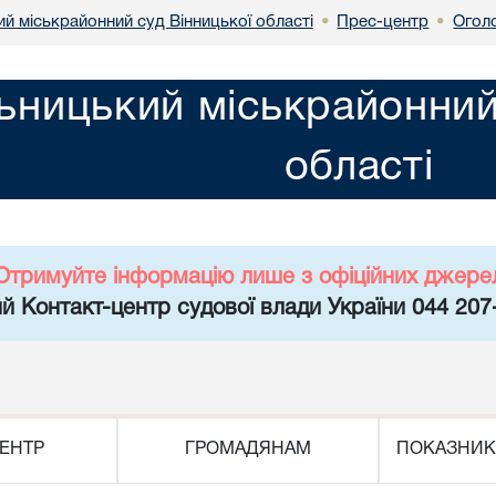
й міськрайонний суд Вінницької області
Прес-центр
Огол
•
•
ьницький міськрайонний
області
Отримуйте інформацію лише з офіційних джере
й Контакт-центр судової влади України 044 207
ЕНТР
ГРОМАДЯНАМ
ПОКАЗНИК