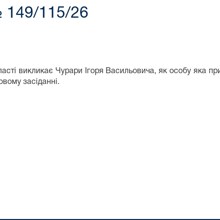
 149/115/26
асті викликає Чурари Ігоря Васильовича, як особу яка при
довому засіданні.