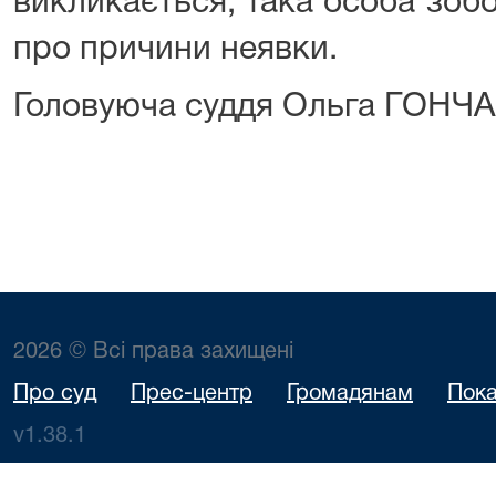
викликається, така особа зоб
про причини неявки.
Головуюча суддя Ольга ГОН
2026 © Всі права захищені
Про суд
Прес-центр
Громадянам
Пока
v1.38.1