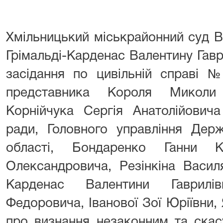
Хмільницький міськрайонний суд В
Грімальді-Карденас Валентину Гавр
засідання по цивільній справі 
представника Короля Миколи
Корнійчука Сергія Анатолійовича
ради, Головного управління Держ
області, Бондаренко Ганни К
Олександровича, Резінкіна Васил
Карденас Валентини Гаврилі
Федоровича, Іванової Зої Юріївни
про визнання незаконним та скас