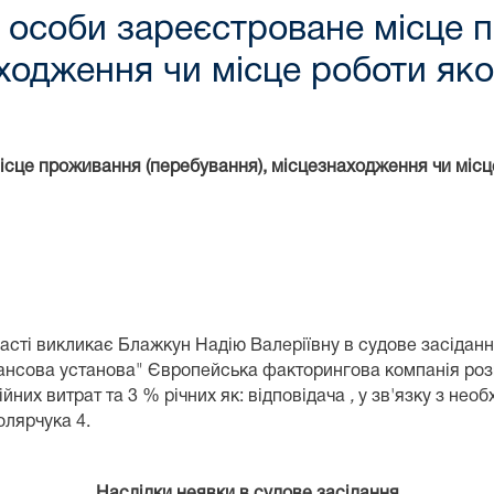
 особи зареєстроване місце 
аходження чи місце роботи яко
сце проживання (перебування), місцезнаходження чи місц
асті
викликає Блажкун Надію Валеріївну в судове засідання
нансова установа" Європейська факторингова компанія роз
йних витрат та 3 % річних як: відповідача
,
у зв'язку з необ
толярчука
4.
Наслідки неявки в судове засідання