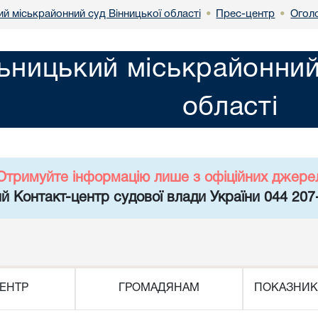
й міськрайонний суд Вінницької області
Прес-центр
Огол
•
•
ьницький міськрайонний
області
Отримуйте інформацію лише з офіційних джере
й Контакт-центр судової влади України 044 207
ЕНТР
ГРОМАДЯНАМ
ПОКАЗНИК