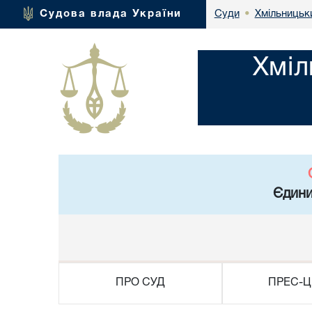
Хмільницьки
Судова влада України
Суди
•
Хміл
Єдини
ПРО СУД
ПРЕС-Ц