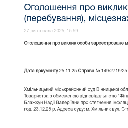
Оголошення про виклик
(перебування), місцезн
27 листопада 2025, 15:59
Оголошення про виклик особи зареєстроване мі
Дата документу
25.11.25
Справа №
149/2719/25
Хмільницький міськрайонний суд Вінницької обл
Товариства з обмеженою відповідальністю "Фі
Блажкун Надії Валеріївни про стягнення інфляці
год.
23.12.25
р. Адреса суду:
м. Хмільник
вул. С