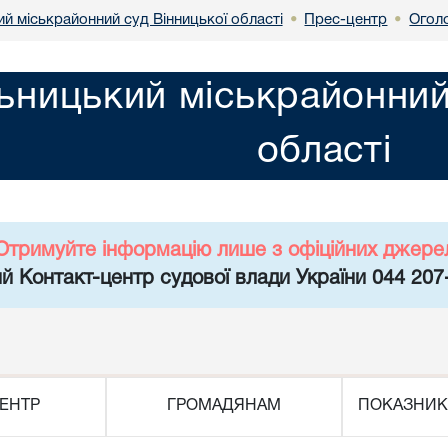
й міськрайонний суд Вінницької області
Прес-центр
Огол
•
•
ьницький міськрайонний
області
Отримуйте інформацію лише з офіційних джере
й Контакт-центр судової влади України 044 207
ЕНТР
ГРОМАДЯНАМ
ПОКАЗНИК