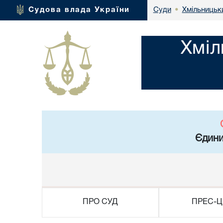
Хмільницьки
Судова влада України
Суди
•
Хміл
Єдини
ПРО СУД
ПРЕС-Ц