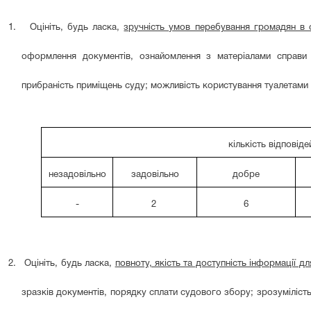
1.
Оцініть, будь ласка,
зручність умов перебування громадян в 
оформлення документів, ознайомлення з матеріалами справи 
прибраність приміщень суду; можливість користування туалетами 
кількість відповіде
незадовільно
задовільно
добре
-
2
6
2.
Оцініть, будь ласка,
повноту, якість та доступність інформації дл
зразків документів, порядку сплати судового збору; зрозуміліст