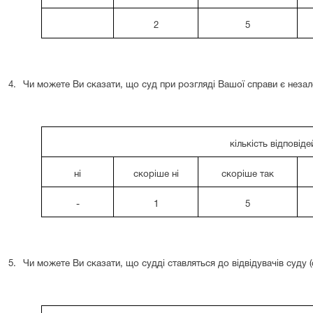
2
5
4.
Чи можете Ви сказати, що суд при розгляді Вашої справи є нез
кількість відповіде
ні
скоріше ні
скоріше так
-
1
5
5.
Чи можете Ви сказати, що судді ставляться до відвідувачів суду (