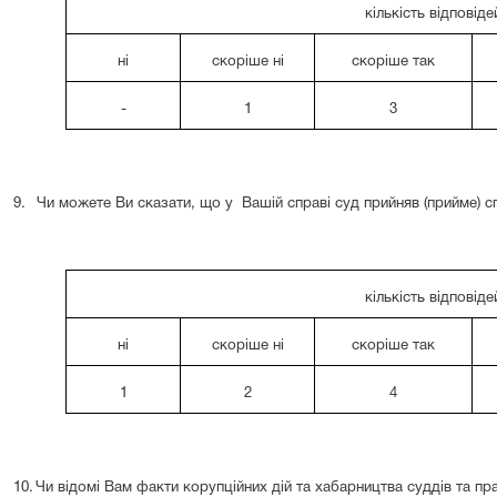
кількість відповіде
ні
скоріше ні
скоріше так
-
1
3
9.
Чи можете Ви сказати, що у Вашій справі суд прийняв (прийме) 
кількість відповіде
ні
скоріше ні
скоріше так
1
2
4
10.
Чи відомі Вам факти корупційних дій та хабарництва суддів та пра