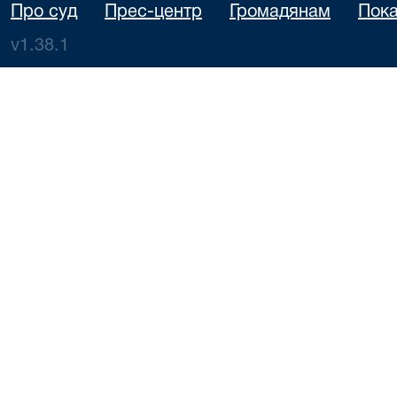
Про суд
Прес-центр
Громадянам
Пока
v1.38.1