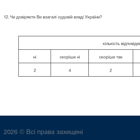
12.
Чи довіряєте Ви взагалі судовій владі України?
кількість відповіде
ні
скоріше ні
скоріше так
2
4
2
2026 © Всі права захищені