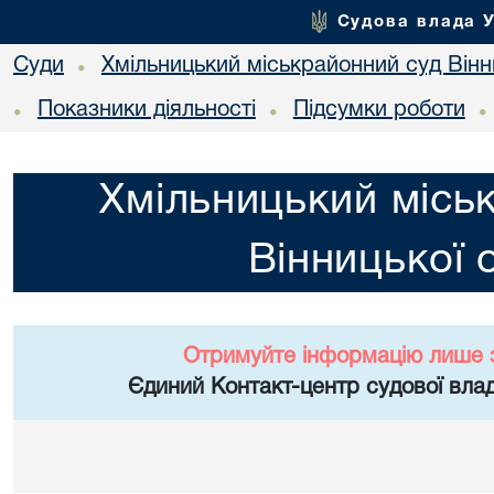
Судова влада 
Суди
Хмільницький міськрайонний суд Вінн
•
Показники діяльності
Підсумки роботи
•
•
•
Хмільницький місь
Вінницької 
Отримуйте інформацію лише 
Єдиний Контакт-центр судової влад