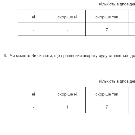
кількість відповіде
ні
скоріше ні
скоріше так
-
-
7
6.
Чи можете Ви сказати, що працівники апарату суду ставляться до
кількість відповіде
ні
скоріше ні
скоріше так
-
1
7