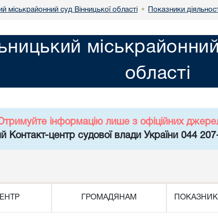
й міськрайонний суд Вінницької області
Показники діяльност
•
ьницький міськрайонний
області
Отримуйте інформацію лише з офіційних джере
й Контакт-центр судової влади України 044 207
ЕНТР
ГРОМАДЯНАМ
ПОКАЗНИК