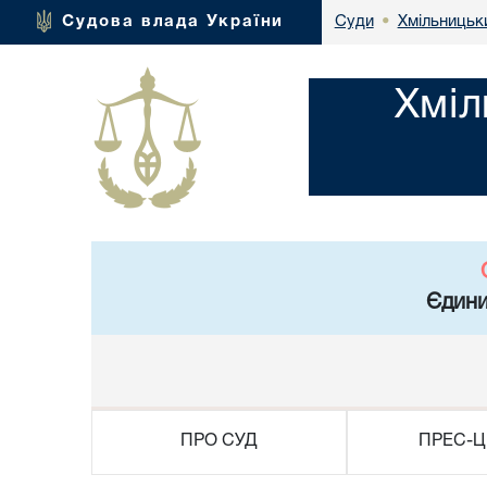
Хмільницьки
Судова влада України
Суди
•
Хміл
Єдини
ПРО СУД
ПРЕС-Ц