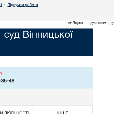
і
Підсумки роботи
•
Людям з порушенням зору
 суд Вінницької
л
-35-46
И ДІЯЛЬНОСТІ
ІНШЕ