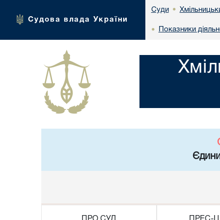
Хмільницьки
Суди
•
Судова влада України
Показники діяльн
•
Хміл
Єдини
ПРО СУД
ПРЕС-Ц