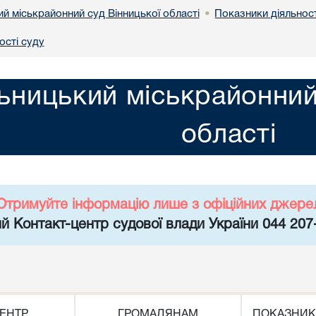
й міськрайонний суд Вінницької області
Показники діяльност
•
ості суду
ьницький міськрайонний
області
Отримуйте інформацію лише з офіційних джере
й Контакт-центр судової влади України 044 207
ЕНТР
ГРОМАДЯНАМ
ПОКАЗНИК