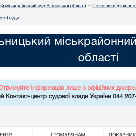
й міськрайонний суд Вінницької області
Показники діяльност
•
ості суду
ьницький міськрайонний
області
Отримуйте інформацію лише з офіційних джере
й Контакт-центр судової влади України 044 207
ЕНТР
ГРОМАДЯНАМ
ПОКАЗНИК