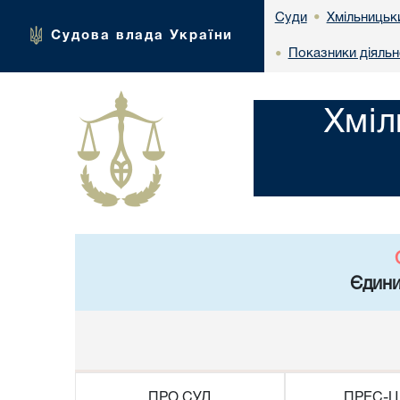
Хмільницьки
Суди
•
Судова влада України
Показники діяльн
•
Хміл
Єдини
ПРО СУД
ПРЕС-Ц