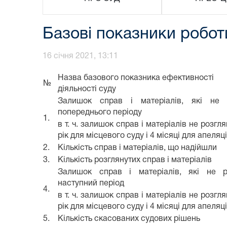
Базові показники роботи
16 січня 2021, 13:11
Назва базового показника ефективності
№
діяльності суду
Залишок справ і матеріалів, які не 
попереднього періоду
1.
в т. ч. залишок справ і матеріалів не розгл
рік для місцевого суду і 4 місяці для апеляц
2.
Кількість справ і матеріалів, що надійшли
3.
Кількість розглянутих справ і матеріалів
Залишок справ і матеріалів, які не р
наступний період
4.
в т. ч. залишок справ і матеріалів не розгл
рік для місцевого суду і 4 місяці для апеляц
5.
Кількість скасованих судових рішень