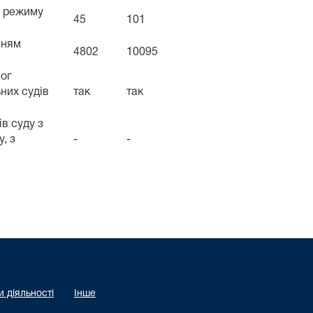
м режиму
45
101
нням
4802
10095
мог
них судів
так
так
в суду з
, з
-
-
 діяльності
Інше