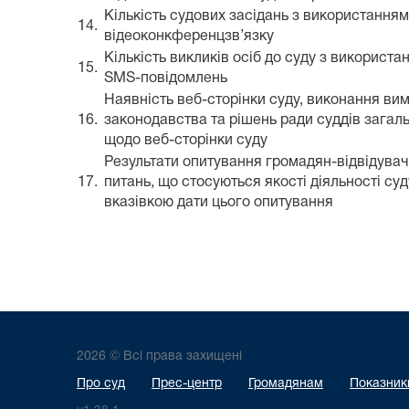
Кількість судових засідань з використання
14.
відеоконкференцзв’язку
Кількість викликів осіб до суду з використа
15.
SMS-повідомлень
Наявність веб-сторінки суду, виконання ви
16.
законодавства та рішень ради суддів загаль
щодо веб-сторінки суду
Результати опитування громадян-відвідувачі
17.
питань, що стосуються якості діяльності суду
вказівкою дати цього опитування
2026 © Всі права захищені
Про суд
Прес-центр
Громадянам
Показники