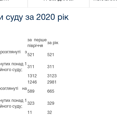
 суду за 2020 рік
за перше
за рік
півріччя
розглянуті з
521
521
янутих понад 1
311
311
ійного суду;
1312
3123
1246
2981
озглянуті на
589
665
янутих понад 1
323
329
ійного суду;
11
32