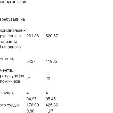
ї організації
перебували на
у кримінальних
орушення, з
261,86
520,57
 справ та
і на одного
ументів,
5437
11985
ментів,
рату суду (за
21
22
 помічників
го суддю
4
4
94,97
95,45
ного суддю
178,00
425,86
0,88
1,07