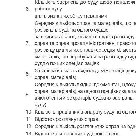
Кількість звернень до суду щодо неналежно
роботи суду
6.
в т. ч. визнаних обґрунтованими
Середня кількість справ та матеріалів, що 
розгляді в суді, на одного суддю,
за наявності спеціалізації в суді (з розгляд
7.
справ та справ про адміністративні правоп
розгляду цивільних справ) середня кількість
матеріалів, що перебували на розгляді у суд
суддю по цих спеціалізаціях
Загальна кількість вхідної документації (док
8.
справ, матеріалів)
Середня кількість вхідної документації (доку
справ, матеріалів) на одного працівника апа
9.
виключенням секретарів судових засідань і
суду)
10.
Кількість працівників апарату суду на одно
11.
Відсоток розглянутих справ
12.
Середня кількість розглянутих справ на од
13.
Відсоток скасованих судових рішень