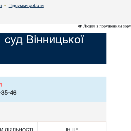
і
Підсумки роботи
•
Людям з порушенням зору
 суд Вінницької
л
-35-46
И ДІЯЛЬНОСТІ
ІНШЕ