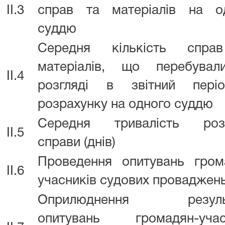
II.3
справ та матеріалів на о
суддю
Середня кількість спра
матеріалів, що перебува
II.4
розгляді в звітний пер
розрахунку на одного суддю
Середня тривалість роз
II.5
справи (днів)
Проведення опитувань гром
II.6
учасників судових проваджен
Оприлюднення результ
опитувань громадян-учас