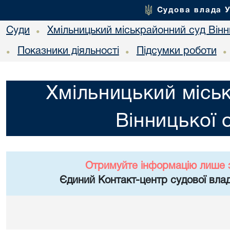
Судова влада 
Суди
Хмільницький міськрайонний суд Вінн
•
Показники діяльності
Підсумки роботи
•
•
•
Хмільницький місь
Вінницької 
Отримуйте інформацію лише 
Єдиний Контакт-центр судової влад