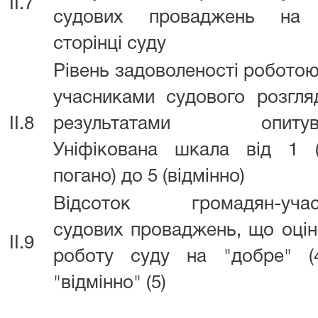
II.7
судових проваджень на 
сторінці суду
Рівень задоволеності роботою
учасниками судового розгля
II.8
результатами опитува
Уніфікована шкала від 1 
погано) до 5 (відмінно)
Відсоток громадян-учас
судових проваджень, що оці
II.9
роботу суду на "добре" (
"відмінно" (5)