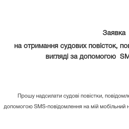
Заявка
на
отримання судов
их
повіст
ок, по
вигляді за
допомогою S
Прошу надсилати судов
і
повістк
и, повідомл
допомогою SМS-повідомлення на мій мобільний 