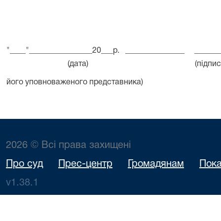
"____"________________20___р. _______________ _______
(дата) (підпис) (ПІБ уча
його уповноваженого представника)
2026 © Всі права захищені
Про суд
Прес-центр
Громадянам
Пока
v1.38.1