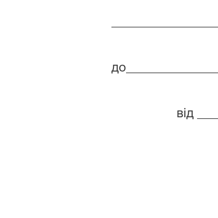
________________
(ПІБ аб
до______________
від __