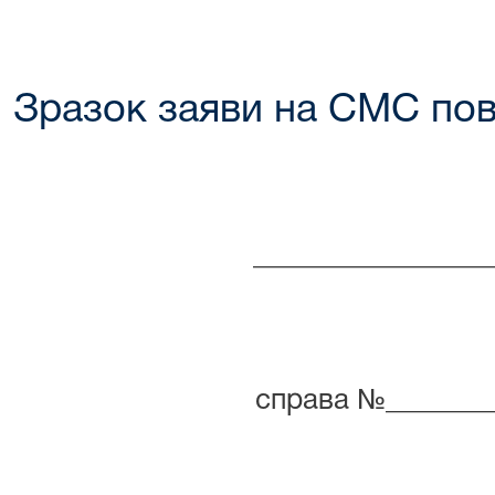
Зразок заяви на СМС по
________________
(ПІБ або 
справа №________