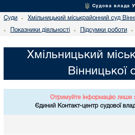
Судова влада 
Суди
Хмільницький міськрайонний суд Вінн
•
Показники діяльності
Підсумки роботи
•
•
•
Хмільницький місь
Вінницької 
Отримуйте інформацію лише 
Єдиний Контакт-центр судової влад