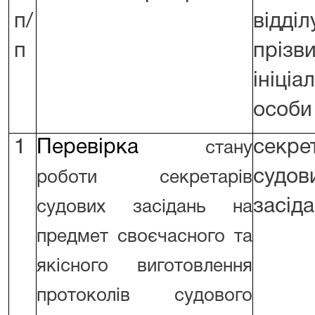
п/
відділ
п
прізв
ініціа
особи
1
Перевірка
секре
стану
судов
роботи секретарів
засід
судових засідань на
предмет своєчасного та
якісного виготовлення
протоколів судового