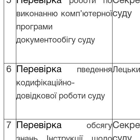
5
Перевірка
Секре
роботи по
суду
виконанню комп’ютерної
програми
документообігу суду
6
Перевірка
пведення
Лецьки
кодифікаційно-
довідкової роботи суду
7
Перевірка
Секре
обсягу
суду
знань Інструкції щодо