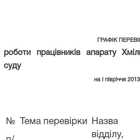
ГРАФІК ПЕРЕВ
роботи працівників апарату Хміл
суду
на І півріччя 201
№
Тема перевірки
Назва
відділу,
п/