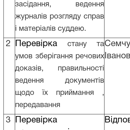
засідання, ведення
журналів розгляду справ
і матеріалів суддею.
2
Перевірка
Семчу
стану та
Іванов
умов зберігання речових
доказів, правильності
ведення документів
щодо їх приймання ,
передавання
3
Перевірка
Відпо