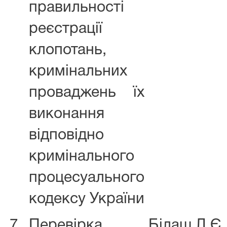
правильності
реєстрації
клопотань,
кримінальних
проваджень їх
виконання
відповідно
кримінального
процесуального
кодексу України
7
Перевірка
Білаш Л.Є.