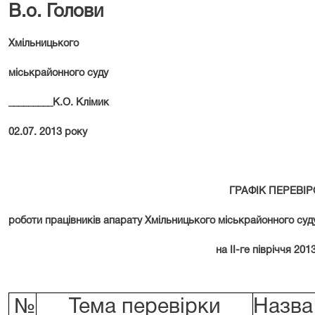
В.о. Голови
Хмільницького
міськрайонного суду
_________К.О. Клімик
02.07. 2013 року
ГРАФІК ПЕРЕВІ
роботи працівників апарату Хмільницького міськрайонного суд
на ІІ-ге півріччя 201
№
Тема перевірки
Назва