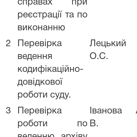
справах при
реєстрації та по
виконанню
2
Перевірка
Лецький
ведення
О.С.
кодифікаційно-
довідкової
роботи суду.
3
Перевірка
Іванова 
роботи по
В.
веденню архіву