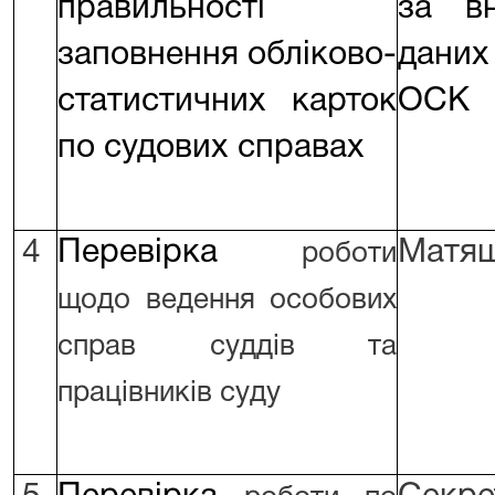
правильності
за вн
заповнення обліково-
дан
статистичних карток
ОСК
по судових справах
4
Перевірка
Матяш
роботи
щодо ведення особових
справ суддів та
працівників суду