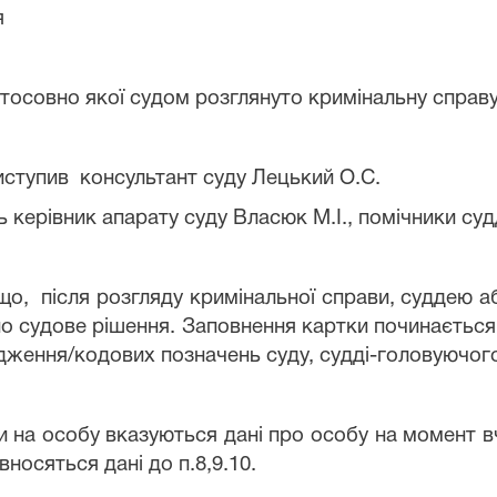
я
стосовно якої судом розглянуто кримінальну справ
иступи
в консультант суду Лецький О.С.
ь керівник апарату суду
Власюк М.І.
,
помічники суд
о, після розгляду кримінальної справи, суддею 
но судове рішення. Заповнення картки починається 
дження/кодових позначень суду, судді-головуючог
и на особу вказуються дані про особу на момент вчи
вносяться дані до п.8,9.10.