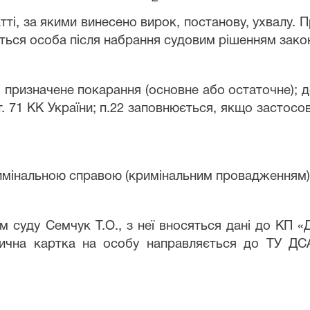
тті, за якими винесено вирок, постанову, ухвалу. Пр
ється особа після набрання судовим рішенням закон
 призначене покарання (основне або остаточне); д
ст. 71 КК України; п.22 заповнюється, якщо застос
римінальною справою (кримінальним провадженням) 
м суду Семчук Т.О.
, з неї вносяться дані до КП 
тична картка на особу направляється до ТУ ДСА