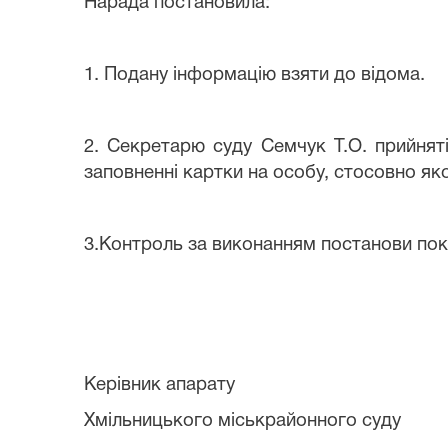
Нарада постановила:
1. Подану інформацію взяти до відома.
2.
С
е
кре
тарю суду
Семчук Т.О.
прийнят
заповненні картки на особу, стосовно як
3.
К
онтроль за виконанням постанови пок
Керівник апарату
Хмільницького міськрайонног