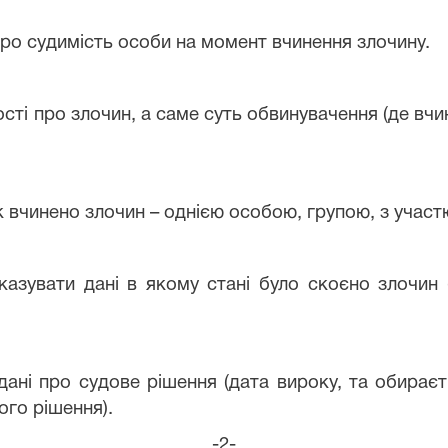
про судимість особи на момент вчинення злочину.
ості про злочин, а саме суть обвинувачення (де вч
к вчинено злочин – однією особою, групою, з участю
азувати дані в якому стані було скоєно злочин 
дані про судове рішення (дата вироку, та обираєт
ого рішення).
-2-