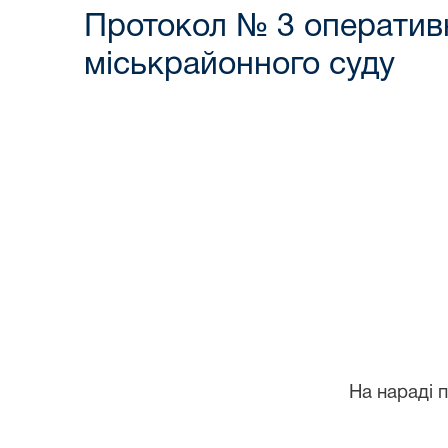
Протокол № 3 оперативн
міськрайонного суду
11 лют
На нараді присут