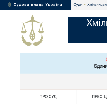
Хмільницьки
Судова влада України
Суди
•
Хміл
Єдини
ПРО СУД
ПРЕС-Ц