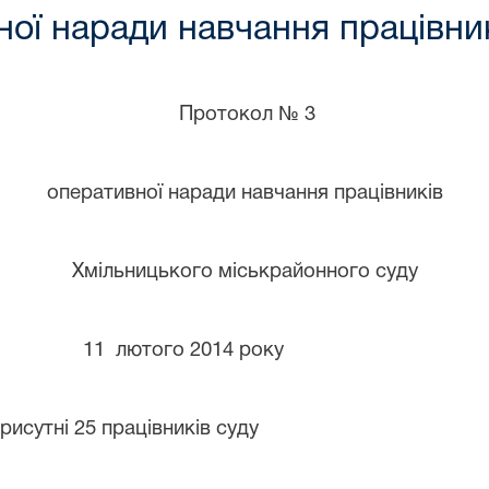
ої наради навчання працівни
Протокол №
3
оперативної наради навчання працівників
Хмільницького
міськрайонного суду
ого
2014 року
ні 2
5
працівник
ів
суду