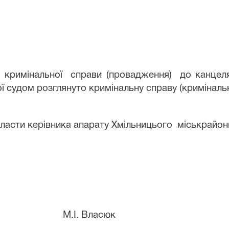
і кримінальної справи (провадження) до канцеля
ої судом розглянуто кримінальну справу (кримінал
ласти керівника апарату
Хмільницього
міськрайон
о суду М.І. Власюк