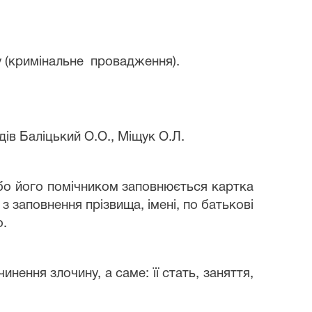
у (кримінальне провадження).
дів Баліцький О.О., Міщук О.Л.
або його помічником заповнюється картка
з заповнення прізвища, імені, по батькові
о.
нення злочину, а саме: її стать, заняття,