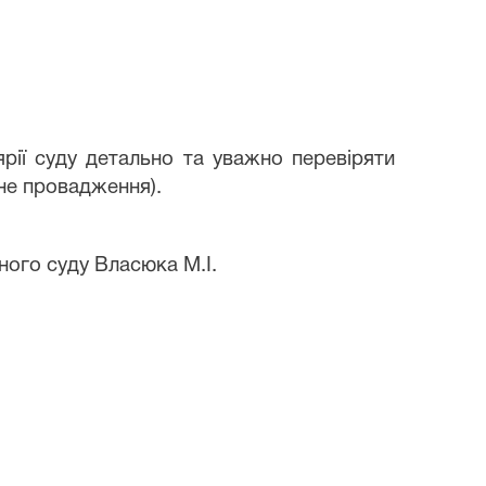
рії суду детально та уважно перевіряти
ьне провадження).
ного суду
Власюка М.І.