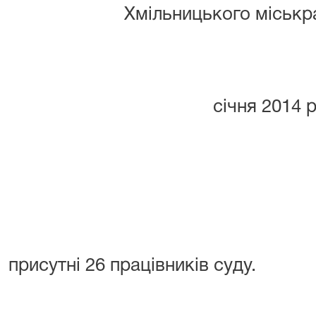
Хмільницького
міськр
1
січня
2014 
На на
присутні 2
6
працівник
ів
суду.