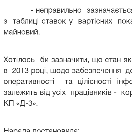
- неправильно зазначається х
з таблиці ставок у вартісних по
майновий.
Хотілось би зазначити, що стан яко
в 2013 році, щодо забезпечення дос
оперативності та цілісності ін
залежить від усіх працівників - ко
КП «Д-3».
Нарада постановила: