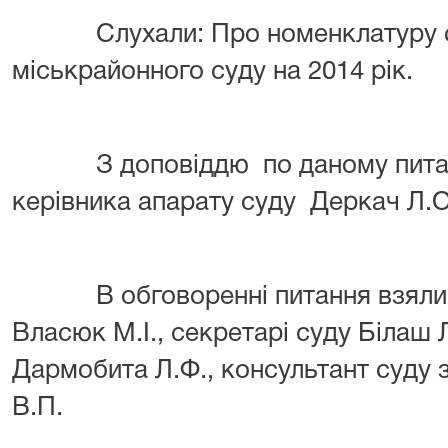
Слухали: Про номенклатуру 
міськрайонного суду на 2014 рік.
З доповіддю по даному питан
керівника апарату суду Деркач Л.О
В обговоренні питання взяли уч
Власюк М.І.
, секретарі суду
Білаш Л
Дармобита Л.Ф.
, консультант суду
В.П.