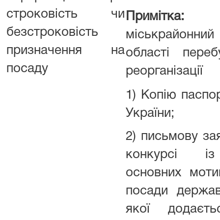
строковість чи
Примітка:
Хмі
безстроковість
міськрайонний
призначення на
області переб
посаду
реорганізації
1) Копію паспо
України;
2) письмову за
конкурсі із
основних моти
посади держав
якої додаєт