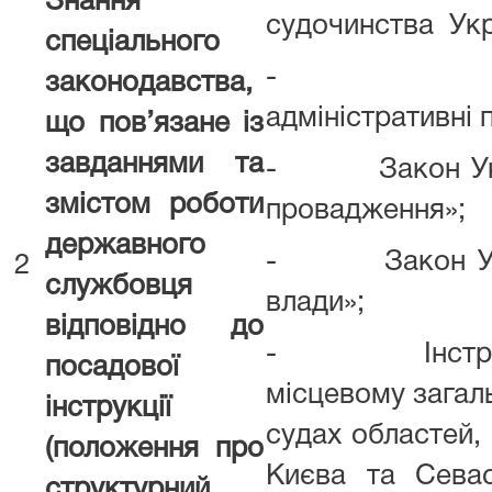
Знання
судочинства Укр
спеціального
- Кодекс
законодавства,
адміністративні
що пов’язане із
завданнями та
- Закон Укра
змістом роботи
провадження»;
державного
- Закон Укра
2
службовця
влади»;
відповідно до
- Інструкці
посадової
місцевому загаль
інструкції
судах областей, 
(положення про
Києва та Севас
структурний