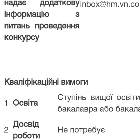
надає додаткову
inbox@hm.vn.cou
інформацію з
питань проведення
конкурсу
Кваліфікаційні вимоги
Ступінь вищої осві
1
Освіта
бакалавра або бакал
Досвід
2
Не потребує
роботи