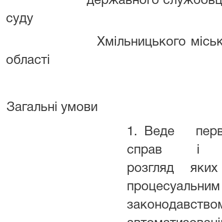
державного службовця катег
суду
Хмільницького міськрайон
області
Загальні умови
1. Веде пер
справ і м
розгляд яки
процес
законод