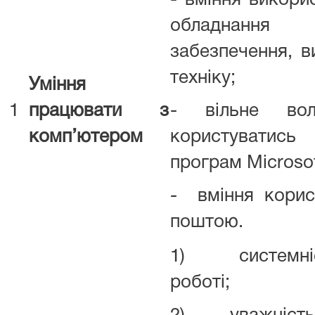
- вміння викори
обладнанн
забезпечення, в
техніку;
Уміння
1
працювати з
- вільне вол
комп’ютером
користуватись
програм Microsoft
- вміння корис
поштою.
1) системніст
роботі;