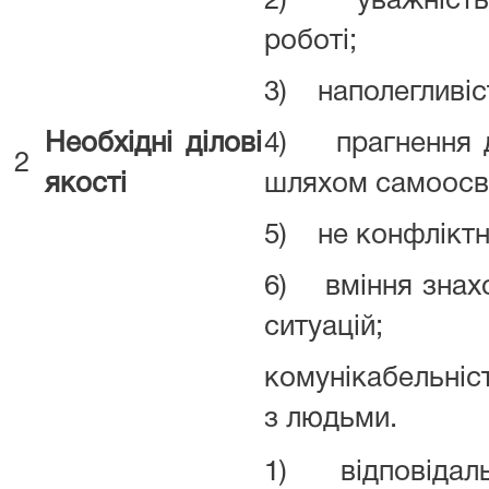
2) уважність 
роботі;
3) наполегливіс
Необхідні ділові
4) прагнення 
2
якості
шляхом самоосві
5) не конфліктн
6) вміння знахо
ситуацій;
комунікабельніст
з людьми.
1) відповідаль