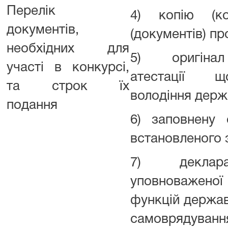
Перелік
4) копію (ко
документів,
(документів) про
необхідних для
5) оригінал
участі в конкурсі,
атестації щ
та строк їх
володіння дер
подання
6) заповнену 
встановленого 
7) деклар
уповноважено
функцій держав
самоврядуванн