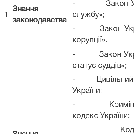
- Закон Укра
Знання
1
службу»;
законодавства
- Закон Украї
корупції».
- Закон Украї
статус суддів»;
- Цивільний п
України;
- Криміналь
кодекс України;
- Кодекс а