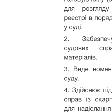
для розгляду
реєстрі в поря
у суді.
2. Забезпеч
судових сп
матеріалів.
3. Веде номен
суду.
4. Здійснює пі
справ із скар
для надіслання