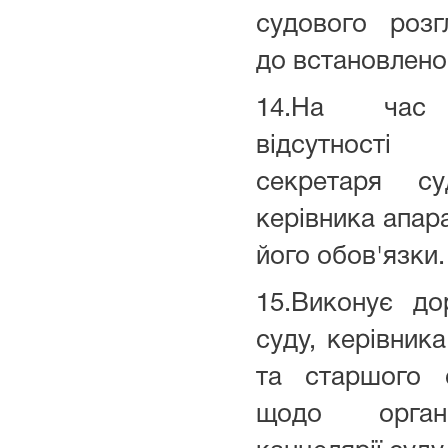
судового розг
до встановлено
14.На час
відсутнос
секретаря су
керівника апар
його обов'язки.
15.Виконує до
суду, керівни
та старшого 
щодо органі