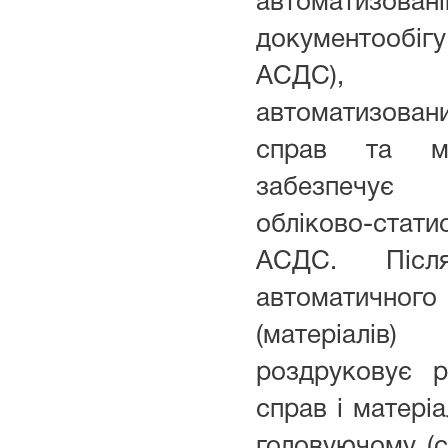
автоматизов
документообіг
АСДС), 
автоматизов
справ та 
забезпечує
обліково-стати
АСДС. Післ
автоматичного 
(матеріалі
роздруковує р
справ і матеріа
головуючому (с