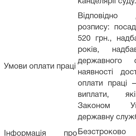
канцелярії суду
Відповідно
розпису: поса
520 грн., надб
років, надб
державного 
Умови оплати праці
наявності дос
оплати праці –
виплати, як
Законом У
державну служ
Безстроково
Інформація про