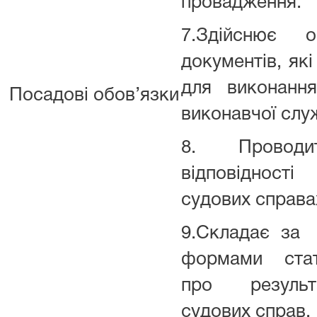
провадження.
7.Здійснює об
документів, я
для виконанн
Посадові обов’язки
виконавчої слу
8. Проводи
відповідност
судових справа
9.Складає за
формами стат
про результ
судових справ.